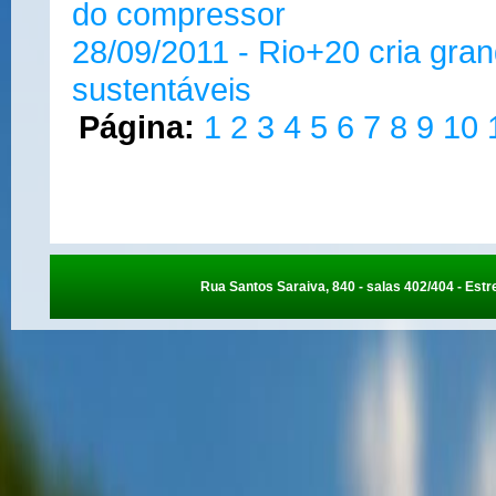
do compressor
28/09/2011 - Rio+20 cria gra
sustentáveis
Página:
1
2
3
4
5
6
7
8
9
10
Rua Santos Saraiva, 840 - salas 402/404 - Estre