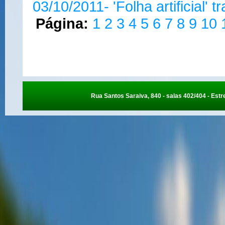
03/10/2011- 'Folha artificial'
Página:
1
2
3
4
5
6
7
8
9
10
Rua Santos Saraiva, 840 - salas 402/404 - Estre