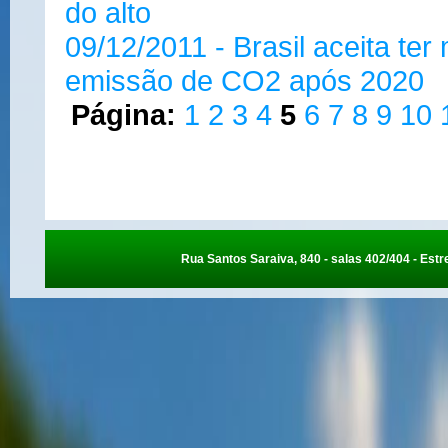
do alto
09/12/2011 - Brasil aceita ter
emissão de CO2 após 2020
Página:
1
2
3
4
5
6
7
8
9
10
Rua Santos Saraiva, 840 - salas 402/404 - Estre